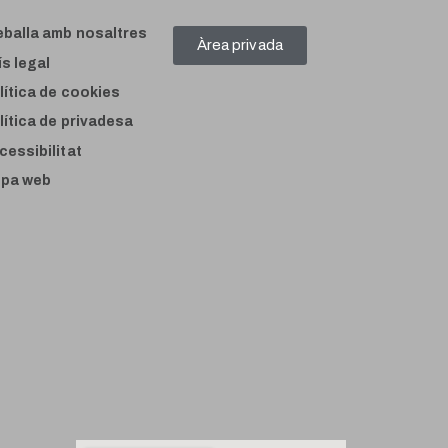
eballa amb nosaltres
Àrea privada
ís legal
lítica de cookies
lítica de privadesa
cessibilitat
pa web