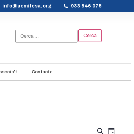
info@aemifesa.org
933 846 075
ssocia’t
Contacte
Navegac
Naveg
Cerca
Dia