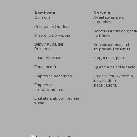
Aemifesa
Serveis
Qui som
Avantatges pels
associats
Política de Qualitat
Serveis interns de gesti
Missió, visió, valors
de tràmits
Benvinguda del
Serveis externs amb
President
empreses adherides
Junta directiva
Lloguer d’espais
Equip humà
Agència de col·locació
Empreses adherides
Envia el teu CV com a
instal·lador o
Empreses
instal·ladora
col·laboradores
Entitats amb compromís
social