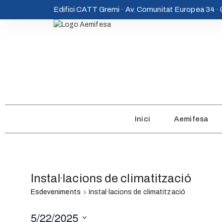
Edifici CATT Gremi · Av. Comunitat Europea 34 
Inici
Aemifesa
Instal·lacions de climatització
Esdeveniments
Instal·lacions de climatització
5/22/2025