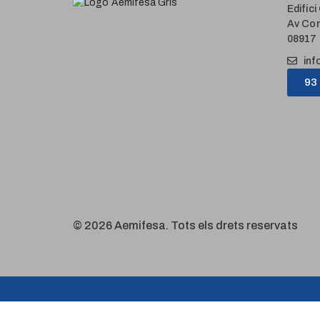
Edific
Av Com
08917 
inf
93
© 2026 Aemifesa. Tots els drets reservats