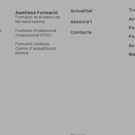
Tr
Actualitat
Aemifesa Formació
F
ormació en el sector de
Av
Associa’t
les instal·lacions
Po
ó
Formació Professional
Contacte
Ocupacional (FPO)
Po
Formació contínua.
Ac
Cursos d’actualització
tècnica.
Ma