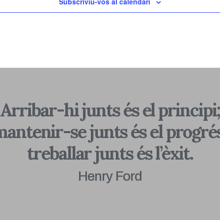
Subscriviu-vos al calendari
Arribar-hi junts és el principi
antenir-se junts és el progré
treballar junts és l’èxit.
Henry Ford