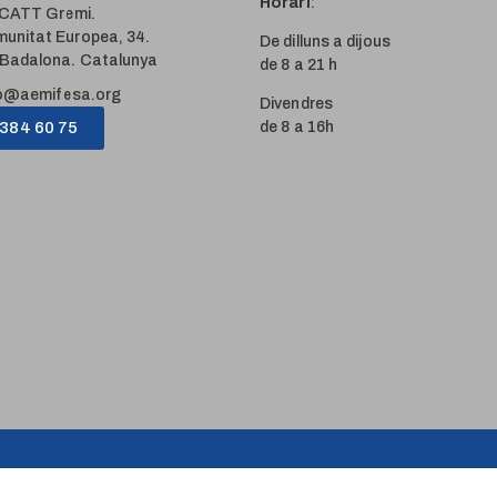
Horari
:
i CATT Gremi.
unitat Europea, 34.
De dilluns a dijous
Badalona. Catalunya
de 8 a 21 h
o@aemifesa.org
Divendres
 384 60 75
de 8 a 16h