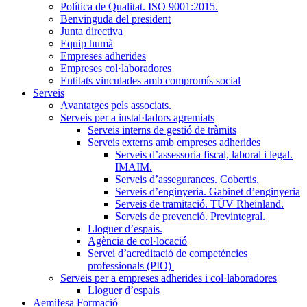
Política de Qualitat. ISO 9001:2015.
Benvinguda del president
Junta directiva
Equip humà
Empreses adherides
Empreses col·laboradores
Entitats vinculades amb compromís social
Serveis
Avantatges pels associats.
Serveis per a instal·ladors agremiats
Serveis interns de gestió de tràmits
Serveis externs amb empreses adherides
Serveis d’assessoria fiscal, laboral i legal.
IMAIM.
Serveis d’assegurances. Cobertis.
Serveis d’enginyeria. Gabinet d’enginyeria
Serveis de tramitació. TÜV Rheinland.
Serveis de prevenció. Previntegral.
Lloguer d’espais.
Agència de col·locació
Servei d’acreditació de competències
professionals (PIO)
Serveis per a empreses adherides i col·laboradores
Lloguer d’espais
Aemifesa Formació