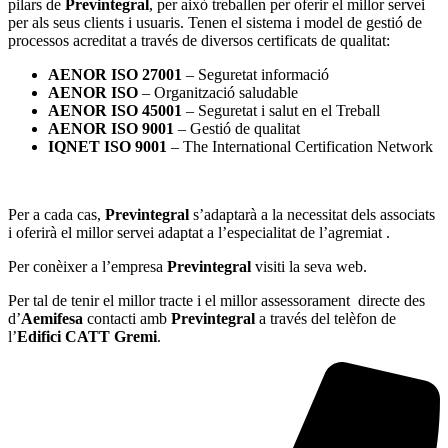
pilars de
Previntegral
, per això treballen per oferir el millor servei
per als seus clients i usuaris. Tenen el sistema i model de gestió de
processos acreditat a través de diversos certificats de qualitat:
AENOR ISO 27001
– Seguretat informació
AENOR ISO
– Organització saludable
AENOR ISO 45001
– Seguretat i salut en el Treball
AENOR ISO 9001
– Gestió de qualitat
IQNET ISO 9001
– The International Certification Network
Per a cada cas,
Previntegral
s’adaptarà a la necessitat dels associats
i oferirà el millor servei adaptat a l’especialitat de l’agremiat .
Per conèixer a l’empresa
Previntegral
visiti la seva web.
Per tal de tenir el millor tracte i el millor assessorament directe des
d’
Aemifesa
contacti amb
Previntegral
a través del telèfon de
l’
Edifici CATT Gremi
.