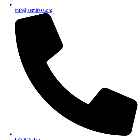
info@aemifesa.org
933 846 075