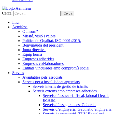
Cerca:
Inici
Aemifesa
Qui som?
Missió, visió i valors
Política de Qualitat. ISO 9001:2015.
Benvinguda del president
Junta directiva
Equip humà
Empreses adherides
Empreses col·laboradores
Entitats vinculades amb compromís social
Serveis
Avantatges pels associats.
Serveis per a instal·ladors agremiats
Serveis interns de gestió de tràmits
Serveis externs amb empreses adherides
Serveis d’assessoria fiscal, laboral i legal.
IMAIM.
Serveis d’assegurances. Cobertis.
Serveis d’enginyeria. Gabinet d’enginyeria
Serveis de tramitació. TÜV Rheinland.