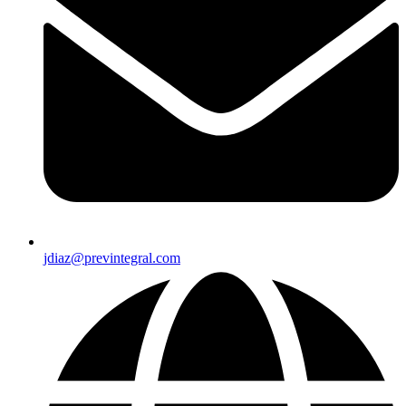
jdiaz@previntegral.com