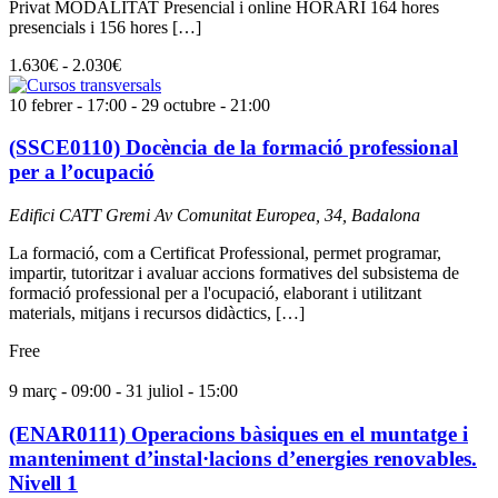
Privat MODALITAT Presencial i online HORARI 164 hores
presencials i 156 hores […]
1.630€ - 2.030€
10 febrer - 17:00
-
29 octubre - 21:00
(SSCE0110) Docència de la formació professional
per a l’ocupació
Edifici CATT Gremi
Av Comunitat Europea, 34, Badalona
La formació, com a Certificat Professional, permet programar,
impartir, tutoritzar i avaluar accions formatives del subsistema de
formació professional per a l'ocupació, elaborant i utilitzant
materials, mitjans i recursos didàctics, […]
Free
9 març - 09:00
-
31 juliol - 15:00
(ENAR0111) Operacions bàsiques en el muntatge i
manteniment d’instal·lacions d’energies renovables.
Nivell 1