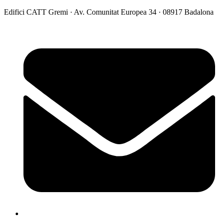
Vés
Edifici CATT Gremi · Av. Comunitat Europea 34 · 08917 Badalona
al
contingut