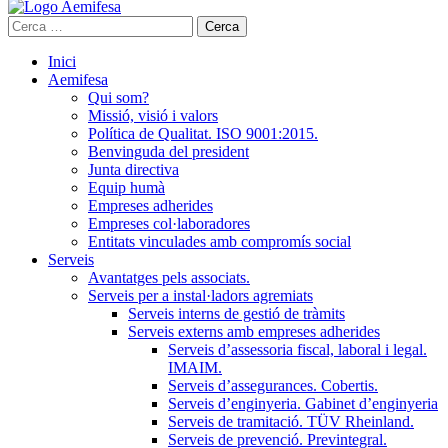
Cerca:
Inici
Aemifesa
Qui som?
Missió, visió i valors
Política de Qualitat. ISO 9001:2015.
Benvinguda del president
Junta directiva
Equip humà
Empreses adherides
Empreses col·laboradores
Entitats vinculades amb compromís social
Serveis
Avantatges pels associats.
Serveis per a instal·ladors agremiats
Serveis interns de gestió de tràmits
Serveis externs amb empreses adherides
Serveis d’assessoria fiscal, laboral i legal.
IMAIM.
Serveis d’assegurances. Cobertis.
Serveis d’enginyeria. Gabinet d’enginyeria
Serveis de tramitació. TÜV Rheinland.
Serveis de prevenció. Previntegral.