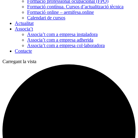
Formació professional ocupacional (FPO)
Formació contínua. Cursos d’actualització tècnica
Formació online – aemifesa.online
Calendari de cursos
Actualitat
Associa’t
Associa’t com a empresa instaladora
Associa’t com a empresa adherida
Associa’t com a empresa col·laboradora
Contacte
Carregant la vista