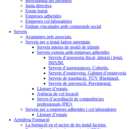
Benvinguda del president
Junta directiva
Equip humà
Empreses adherides
Empreses col·laboradores
Entitats vinculades amb compromís social
Serveis
Avantatges pels associats.
Serveis per a instal·ladors agremiats
Serveis interns de gestió de tràmits
Serveis externs amb empreses adherides
Serveis d’assessoria fiscal, laboral i legal.
IMAIM.
Serveis d’assegurances. Cobertis.
Serveis d’enginyeria. Gabinet d’enginyeria
Serveis de tramitació. TÜV Rheinland.
Serveis de prevenció. Previntegral.
Lloguer d’espais.
Agència de col·locació
Servei d’acreditació de competències
professionals (PIO)
Serveis per a empreses adherides i col·laboradores
Lloguer d’espais
Aemifesa Formació
La formació en el sector de les instal·lacions.