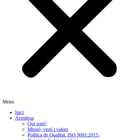
Menu
Inici
Aemifesa
Qui som?
Missió, visió i valors
Política de Qualitat. ISO 9001:2015.