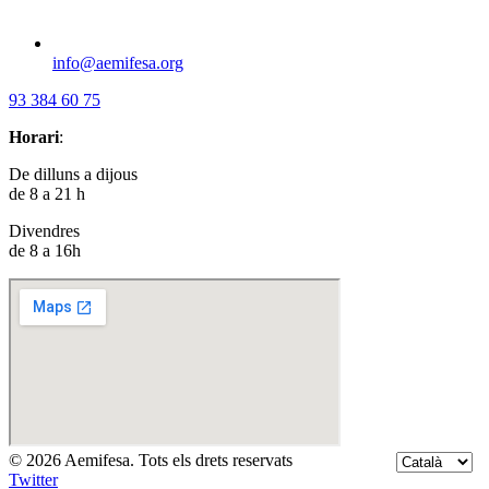
info@aemifesa.org
93 384 60 75
Horari
:
De dilluns a dijous
de 8 a 21 h
Divendres
de 8 a 16h
© 2026 Aemifesa. Tots els drets reservats
Twitter