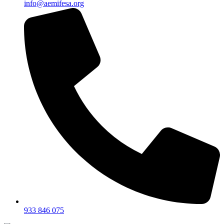
info@aemifesa.org
933 846 075