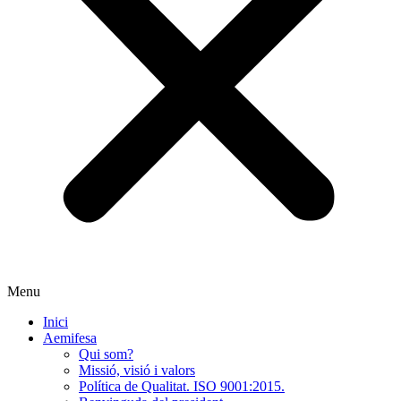
Menu
Inici
Aemifesa
Qui som?
Missió, visió i valors
Política de Qualitat. ISO 9001:2015.