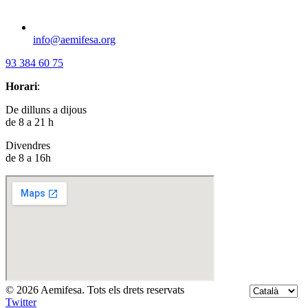
info@aemifesa.org
93 384 60 75
Horari
:
De dilluns a dijous
de 8 a 21 h
Divendres
de 8 a 16h
© 2026 Aemifesa. Tots els drets reservats
Twitter