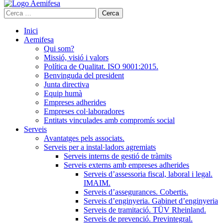
Cerca:
Inici
Aemifesa
Qui som?
Missió, visió i valors
Política de Qualitat. ISO 9001:2015.
Benvinguda del president
Junta directiva
Equip humà
Empreses adherides
Empreses col·laboradores
Entitats vinculades amb compromís social
Serveis
Avantatges pels associats.
Serveis per a instal·ladors agremiats
Serveis interns de gestió de tràmits
Serveis externs amb empreses adherides
Serveis d’assessoria fiscal, laboral i legal.
IMAIM.
Serveis d’assegurances. Cobertis.
Serveis d’enginyeria. Gabinet d’enginyeria
Serveis de tramitació. TÜV Rheinland.
Serveis de prevenció. Previntegral.