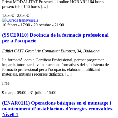
Privat MODALITAT Presencial i online HORARI 164 hores
presencials i 156 hores […]
1.630€ - 2.030€
10 febrer - 17:00
-
29 octubre - 21:00
(SSCE0110) Docència de la formació professional
per a l’ocupació
Edifici CATT Gremi
Av Comunitat Europea, 34, Badalona
La formació, com a Certificat Professional, permet programar,
impartir, tutoritzar i avaluar accions formatives del subsistema de
formació professional per a l'ocupació, elaborant i utilitzant
materials, mitjans i recursos didàctics, […]
Free
9 març - 09:00
-
31 juliol - 15:00
(ENAR0111) Operacions bàsiques en el muntatge i
manteniment d’instal·lacions d’energies renovables.
Nivell 1