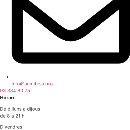
info@aemifesa.org
93 384 60 75
Horari
:
De dilluns a dijous
de 8 a 21 h
Divendres