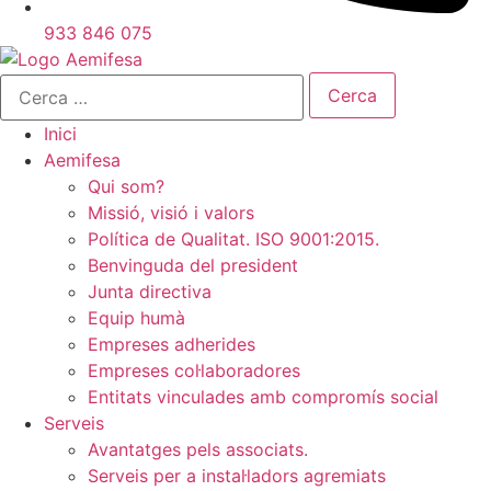
933 846 075
Cerca:
Inici
Aemifesa
Qui som?
Missió, visió i valors
Política de Qualitat. ISO 9001:2015.
Benvinguda del president
Junta directiva
Equip humà
Empreses adherides
Empreses col·laboradores
Entitats vinculades amb compromís social
Serveis
Avantatges pels associats.
Serveis per a instal·ladors agremiats