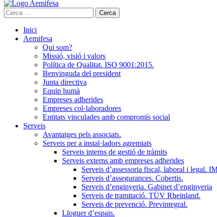
Cerca:
Inici
Aemifesa
Qui som?
Missió, visió i valors
Política de Qualitat. ISO 9001:2015.
Benvinguda del president
Junta directiva
Equip humà
Empreses adherides
Empreses col·laboradores
Entitats vinculades amb compromís social
Serveis
Avantatges pels associats.
Serveis per a instal·ladors agremiats
Serveis interns de gestió de tràmits
Serveis externs amb empreses adherides
Serveis d’assessoria fiscal, laboral i legal.
Serveis d’assegurances. Cobertis.
Serveis d’enginyeria. Gabinet d’enginyeria
Serveis de tramitació. TÜV Rheinland.
Serveis de prevenció. Previntegral.
Lloguer d’espais.