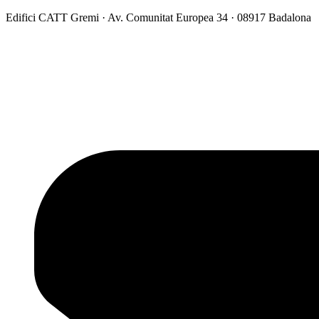
Vés
Edifici CATT Gremi · Av. Comunitat Europea 34 · 08917 Badalona
al
contingut