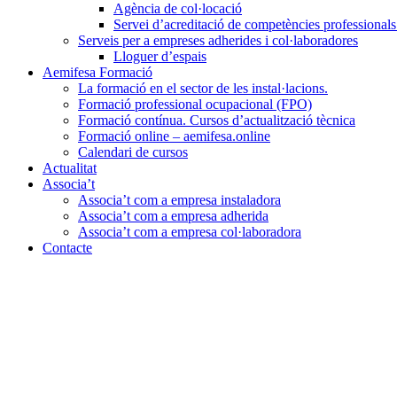
Agència de col·locació
Servei d’acreditació de competències professional
Serveis per a empreses adherides i col·laboradores
Lloguer d’espais
Aemifesa Formació
La formació en el sector de les instal·lacions.
Formació professional ocupacional (FPO)
Formació contínua. Cursos d’actualització tècnica
Formació online – aemifesa.online
Calendari de cursos
Actualitat
Associa’t
Associa’t com a empresa instaladora
Associa’t com a empresa adherida
Associa’t com a empresa col·laboradora
Contacte