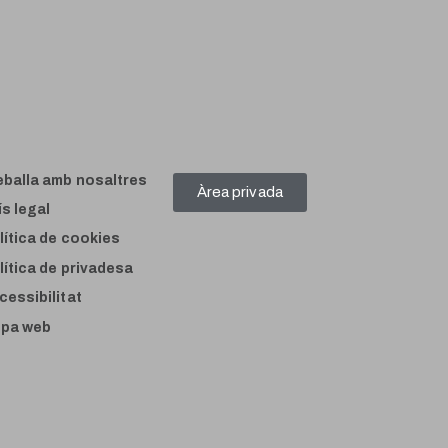
eballa amb nosaltres
Àrea privada
ís legal
lítica de cookies
lítica de privadesa
cessibilitat
pa web