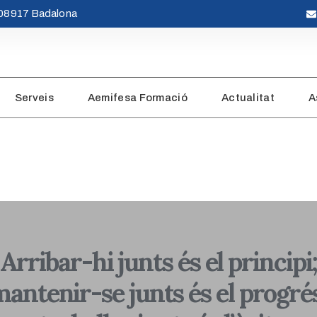
· 08917 Badalona
Serveis
Aemifesa Formació
Actualitat
A
Arribar-hi junts és el principi
antenir-se junts és el progré