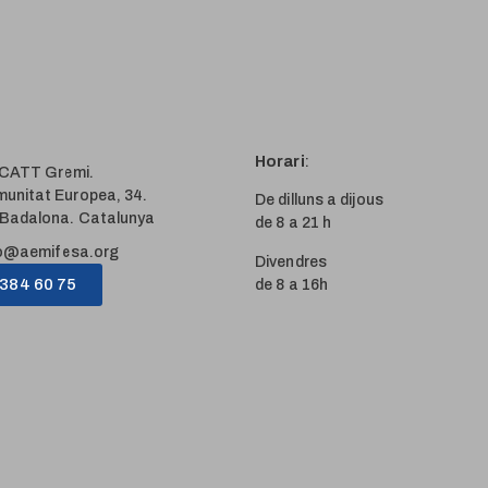
Horari
:
i CATT Gremi.
unitat Europea, 34.
De dilluns a dijous
Badalona. Catalunya
de 8 a 21 h
o@aemifesa.org
Divendres
 384 60 75
de 8 a 16h