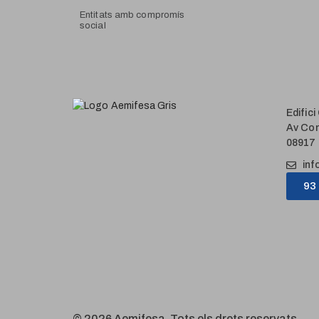
Entitats amb compromís
social
Edific
Av Com
08917 
inf
93
© 2026 Aemifesa. Tots els drets reservats