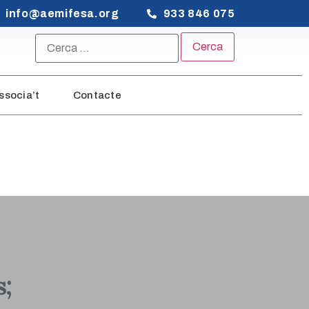
info@aemifesa.org
933 846 075
ssocia’t
Contacte
;
s;