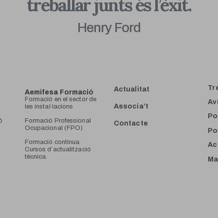
treballar junts és l’èxit.
Henry Ford
Tr
Actualitat
Aemifesa Formació
F
ormació en el sector de
Av
Associa’t
les instal·lacions
Po
ó
Formació Professional
Contacte
Ocupacional (FPO)
Po
Formació contínua.
Ac
Cursos d’actualització
tècnica.
Ma