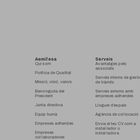
Aemifesa
Serveis
Qui som
Avantatges pels
associats
Política de Qualitat
Serveis interns de gesti
Missió, visió, valors
de tràmits
Benvinguda del
Serveis externs amb
President
empreses adherides
Junta directiva
Lloguer d’espais
Equip humà
Agència de col·locació
Empreses adherides
Envia el teu CV com a
instal·lador o
Empreses
instal·ladora
col·laboradores