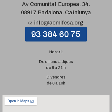
Av Comunitat Europea, 34.
08917 Badalona. Catalunya
info@aemifesa.org
93 384 60 75
Horari
:
De dilluns a dijous
de 8 a 21 h
Divendres
de 8 a 16h