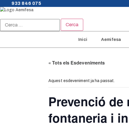
933 846 075
Cerca:
Inici
Aemifesa
« Tots els Esdeveniments
Aquest esdeveniment ja ha passat.
Prevenció de r
fontaneria i i