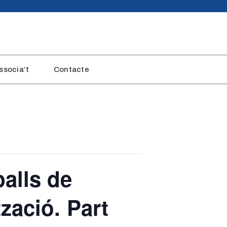
ssocia’t
Contacte
balls de
tzació. Part