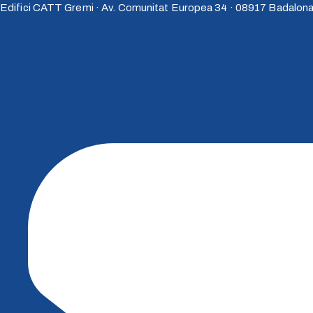
Vés
Edifici CATT Gremi · Av. Comunitat Europea 34 · 08917 Badalon
al
contingut