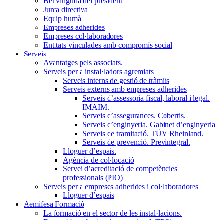
Benvinguda del president
Junta directiva
Equip humà
Empreses adherides
Empreses col·laboradores
Entitats vinculades amb compromís social
Serveis
Avantatges pels associats.
Serveis per a instal·ladors agremiats
Serveis interns de gestió de tràmits
Serveis externs amb empreses adherides
Serveis d’assessoria fiscal, laboral i legal.
IMAIM.
Serveis d’assegurances. Cobertis.
Serveis d’enginyeria. Gabinet d’enginyeria
Serveis de tramitació. TÜV Rheinland.
Serveis de prevenció. Previntegral.
Lloguer d’espais.
Agència de col·locació
Servei d’acreditació de competències
professionals (PIO)
Serveis per a empreses adherides i col·laboradores
Lloguer d’espais
Aemifesa Formació
La formació en el sector de les instal·lacions.