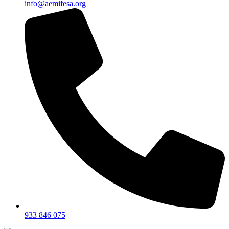
info@aemifesa.org
933 846 075