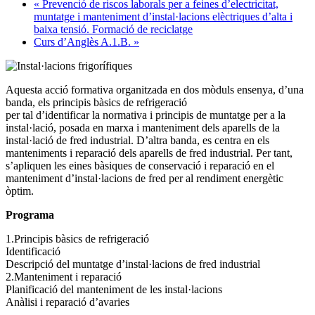
«
Prevenció de riscos laborals per a feines d’electricitat,
muntatge i manteniment d’instal·lacions elèctriques d’alta i
baixa tensió. Formació de reciclatge
Curs d’Anglès A.1.B.
»
Aquesta acció formativa organitzada en dos mòduls ensenya, d’una
banda, els principis bàsics de refrigeració
per tal d’identificar la normativa i principis de muntatge per a la
instal·lació, posada en marxa i manteniment dels aparells de la
instal·lació de fred industrial. D’altra banda, es centra en els
manteniments i reparació dels aparells de fred industrial. Per tant,
s’apliquen les eines bàsiques de conservació i reparació en el
manteniment d’instal·lacions de fred per al rendiment energètic
òptim.
Programa
1.Principis bàsics de refrigeració
Identificació
Descripció del muntatge d’instal·lacions de fred industrial
2.Manteniment i reparació
Planificació del manteniment de les instal·lacions
Anàlisi i reparació d’avaries