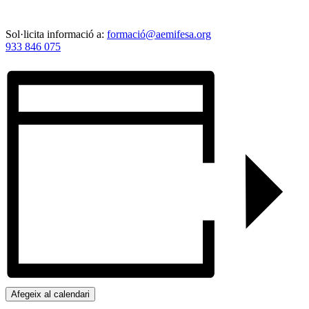
Sol·licita informació a:
formació@aemifesa.org
933 846 075
Afegeix al calendari