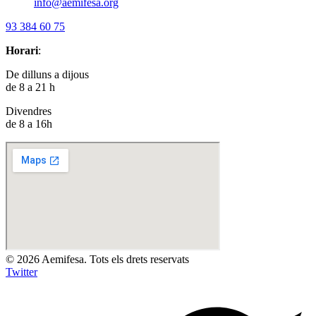
info@aemifesa.org
93 384 60 75
Horari
:
De dilluns a dijous
de 8 a 21 h
Divendres
de 8 a 16h
© 2026 Aemifesa. Tots els drets reservats
Twitter