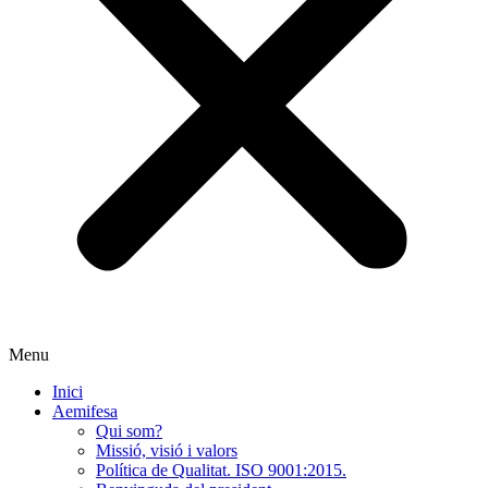
Menu
Inici
Aemifesa
Qui som?
Missió, visió i valors
Política de Qualitat. ISO 9001:2015.