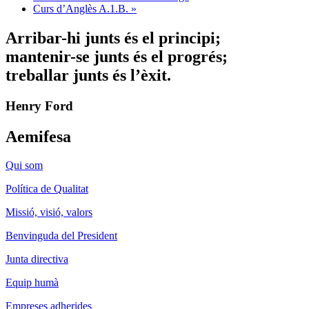
Curs d’Anglès A.1.B.
»
Arribar-hi junts és el principi;
mantenir-se junts és el progrés;
treballar junts és l’èxit.
Henry Ford
Aemifesa
Qui som
Política de Qualitat
Missió, visió, valors
Benvinguda del President
Junta directiva
Equip humà
Empreses adherides