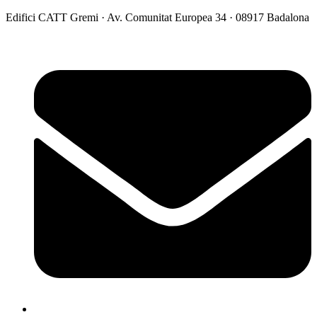
Vés
Edifici CATT Gremi · Av. Comunitat Europea 34 · 08917 Badalona
al
contingut