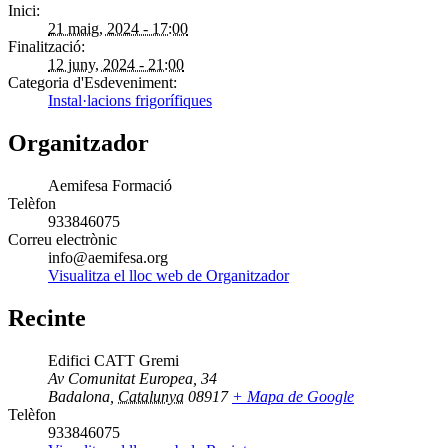
Inici:
21 maig, 2024 - 17:00
Finalització:
12 juny, 2024 - 21:00
Categoria d'Esdeveniment:
Instal·lacions frigorífiques
Organitzador
Aemifesa Formació
Telèfon
933846075
Correu electrònic
info@aemifesa.org
Visualitza el lloc web de Organitzador
Recinte
Edifici CATT Gremi
Av Comunitat Europea, 34
Badalona
,
Catalunya
08917
+ Mapa de Google
Telèfon
933846075