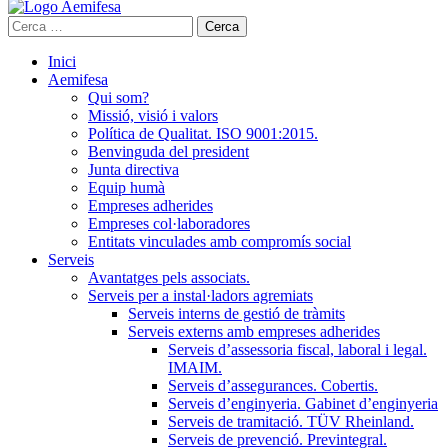
Cerca:
Inici
Aemifesa
Qui som?
Missió, visió i valors
Política de Qualitat. ISO 9001:2015.
Benvinguda del president
Junta directiva
Equip humà
Empreses adherides
Empreses col·laboradores
Entitats vinculades amb compromís social
Serveis
Avantatges pels associats.
Serveis per a instal·ladors agremiats
Serveis interns de gestió de tràmits
Serveis externs amb empreses adherides
Serveis d’assessoria fiscal, laboral i legal.
IMAIM.
Serveis d’assegurances. Cobertis.
Serveis d’enginyeria. Gabinet d’enginyeria
Serveis de tramitació. TÜV Rheinland.
Serveis de prevenció. Previntegral.