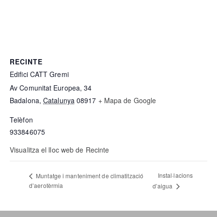
RECINTE
Edifici CATT Gremi
Av Comunitat Europea, 34
Badalona
,
Catalunya
08917
+ Mapa de Google
Telèfon
933846075
Visualitza el lloc web de Recinte
Instal·lacions
Muntatge i manteniment de climatització
d’aerotèrmia
d’aigua