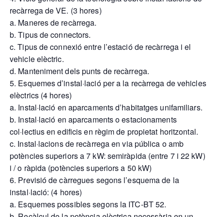
recàrrega de VE. (3 hores)
a. Maneres de recàrrega.
b. Tipus de connectors.
c. Tipus de connexió entre l’estació de recàrrega i el
vehicle elèctric.
d. Manteniment dels punts de recàrrega.
5. Esquemes d’instal·lació per a la recàrrega de vehicles
elèctrics (4 hores)
a. Instal·lació en aparcaments d’habitatges unifamiliars.
b. Instal·lació en aparcaments o estacionaments
col·lectius en edificis en règim de propietat horitzontal.
c. Instal·lacions de recàrrega en via pública o amb
potències superiors a 7 kW: semiràpida (entre 7 i 22 kW)
i / o ràpida (potències superiors a 50 kW)
6. Previsió de càrregues segons l’esquema de la
instal·lació: (4 hores)
a. Esquemes possibles segons la ITC-BT 52.
b. Recàlcul de la potència elèctrica necessària en un