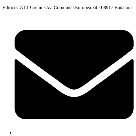
Vés
Edifici CATT Gremi · Av. Comunitat Europea 34 · 08917 Badalona
al
contingut