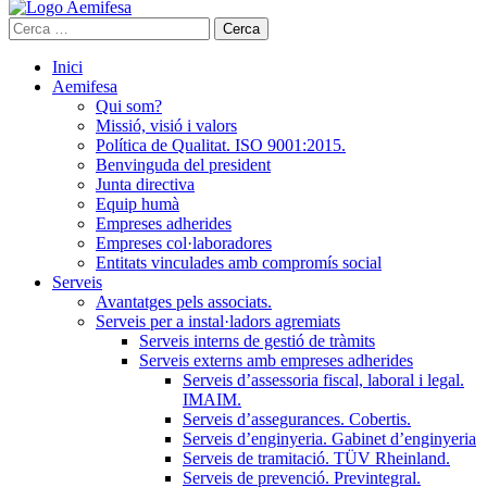
Cerca:
Inici
Aemifesa
Qui som?
Missió, visió i valors
Política de Qualitat. ISO 9001:2015.
Benvinguda del president
Junta directiva
Equip humà
Empreses adherides
Empreses col·laboradores
Entitats vinculades amb compromís social
Serveis
Avantatges pels associats.
Serveis per a instal·ladors agremiats
Serveis interns de gestió de tràmits
Serveis externs amb empreses adherides
Serveis d’assessoria fiscal, laboral i legal.
IMAIM.
Serveis d’assegurances. Cobertis.
Serveis d’enginyeria. Gabinet d’enginyeria
Serveis de tramitació. TÜV Rheinland.
Serveis de prevenció. Previntegral.