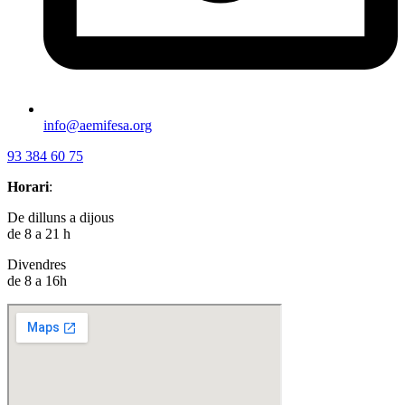
info@aemifesa.org
93 384 60 75
Horari
:
De dilluns a dijous
de 8 a 21 h
Divendres
de 8 a 16h