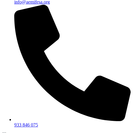
info@aemifesa.org
933 846 075