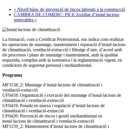
«
Nivell bàsic de prevenció de riscos laborals a la construcció
CAMBRA DE COMERÇ: PICE Auxiliar d’instal·lacions
renovables
»
La formació, com a Certificat Professional, ens indica com realitzar
les operacions de muntatge, manteniment i reparació d’instal·lacions
de climatització, ventilació-extracció i filtratge d’aire, d’acord amb
els processos i plans de muntatge i manteniment, amb la qualitat
requerida, complint amb la normativa i la reglamentació vigent, en
condicions de seguretat personal i mediambiental.
Programa
MF1158_2: Muntatge d’instal·lacions de climatització i
ventilació-extracció
UF0418: Organització i execució del muntatge d’instal·lacions de
climatització i ventilació-extracció
UF0419: Posada en marxa i regulació d’instal·lacions de
climatització i ventilació-extracció
UF0420: Prevenció de riscos i gestió mediambiental en
instal·lacions de climatització i ventilació-extracció
MF1159_2: Manteniment d’instal·lacions de climatització i