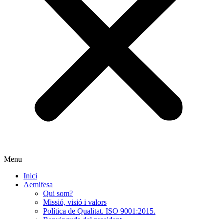
Menu
Inici
Aemifesa
Qui som?
Missió, visió i valors
Política de Qualitat. ISO 9001:2015.