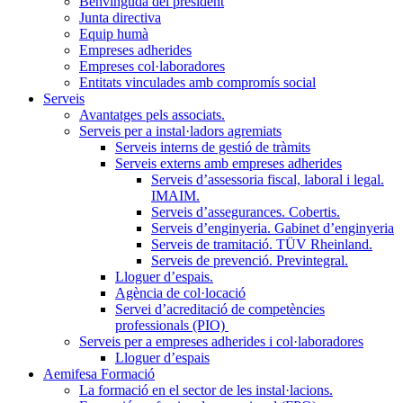
Benvinguda del president
Junta directiva
Equip humà
Empreses adherides
Empreses col·laboradores
Entitats vinculades amb compromís social
Serveis
Avantatges pels associats.
Serveis per a instal·ladors agremiats
Serveis interns de gestió de tràmits
Serveis externs amb empreses adherides
Serveis d’assessoria fiscal, laboral i legal.
IMAIM.
Serveis d’assegurances. Cobertis.
Serveis d’enginyeria. Gabinet d’enginyeria
Serveis de tramitació. TÜV Rheinland.
Serveis de prevenció. Previntegral.
Lloguer d’espais.
Agència de col·locació
Servei d’acreditació de competències
professionals (PIO)
Serveis per a empreses adherides i col·laboradores
Lloguer d’espais
Aemifesa Formació
La formació en el sector de les instal·lacions.