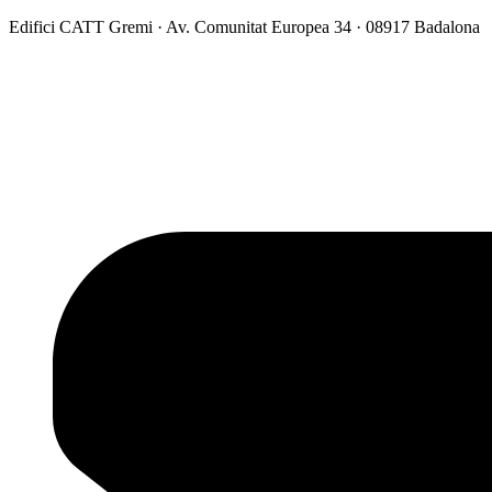
Vés
Edifici CATT Gremi · Av. Comunitat Europea 34 · 08917 Badalona
al
contingut