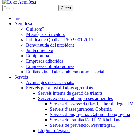
Cerca:
Inici
Aemifesa
Qui som?
Missió, visió i valors
Política de Qualitat. ISO 9001:2015.
Benvinguda del president
Junta directiva
Equip humà
Empreses adherides
Empreses col·laboradores
Entitats vinculades amb compromís social
Serveis
Avantatges pels associats.
Serveis per a instal·ladors agremiats
Serveis interns de gestió de tràmits
Serveis externs amb empreses adherides
Serveis d’assessoria fiscal, laboral i legal.
Serveis d’assegurances. Cobertis.
Serveis d’enginyeria. Gabinet d’enginyeria
Serveis de tramitació. TÜV Rheinland.
Serveis de prevenció. Previntegral.
Lloguer d’espais.