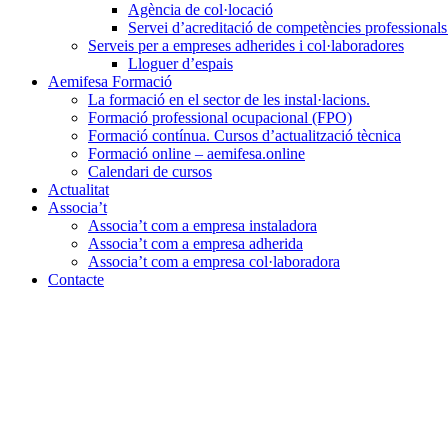
Agència de col·locació
Servei d’acreditació de competències professional
Serveis per a empreses adherides i col·laboradores
Lloguer d’espais
Aemifesa Formació
La formació en el sector de les instal·lacions.
Formació professional ocupacional (FPO)
Formació contínua. Cursos d’actualització tècnica
Formació online – aemifesa.online
Calendari de cursos
Actualitat
Associa’t
Associa’t com a empresa instaladora
Associa’t com a empresa adherida
Associa’t com a empresa col·laboradora
Contacte