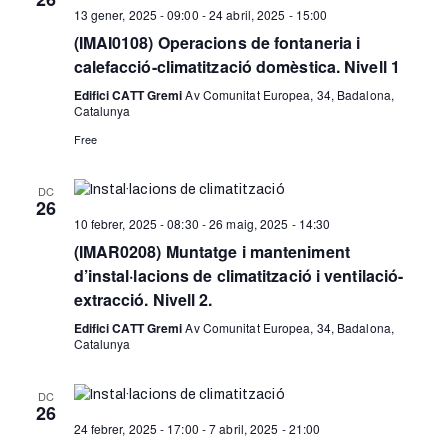
cerca
13 gener, 2025 - 09:00
-
24 abril, 2025 - 15:00
(IMAI0108) Operacions de fontaneria i
d'Esd
calefacció-climatització domèstica. Nivell 1
Edifici CATT Gremi
Av Comunitat Europea, 34, Badalona,
Catalunya
Free
DC
26
10 febrer, 2025 - 08:30
-
26 maig, 2025 - 14:30
(IMAR0208) Muntatge i manteniment
d’instal·lacions de climatització i ventilació-
extracció. Nivell 2.
Edifici CATT Gremi
Av Comunitat Europea, 34, Badalona,
Catalunya
DC
26
24 febrer, 2025 - 17:00
-
7 abril, 2025 - 21:00