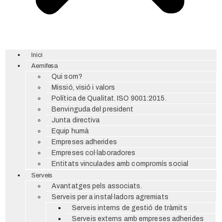
Inici
Aemifesa
Qui som?
Missió, visió i valors
Política de Qualitat. ISO 9001:2015.
Benvinguda del president
Junta directiva
Equip humà
Empreses adherides
Empreses col·laboradores
Entitats vinculades amb compromís social
Serveis
Avantatges pels associats.
Serveis per a instal·ladors agremiats
Serveis interns de gestió de tràmits
Serveis externs amb empreses adherides