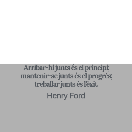
Arribar-hi junts és el principi;
mantenir-se junts és el progrés;
treballar junts és l’èxit.
Henry Ford