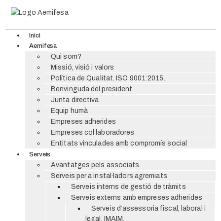
Inici
Aemifesa
Qui som?
Missió, visió i valors
Política de Qualitat. ISO 9001:2015.
Benvinguda del president
Junta directiva
Equip humà
Empreses adherides
Empreses col·laboradores
Entitats vinculades amb compromís social
Serveis
Avantatges pels associats.
Serveis per a instal·ladors agremiats
Serveis interns de gestió de tràmits
Serveis externs amb empreses adherides
Serveis d’assessoria fiscal, laboral i
legal. IMAIM.