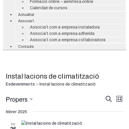
Formació online – aemifesa.online
Calendari de cursos
Actualitat
Associa’t
Associa’t com a empresa instaladora
Associa’t com a empresa adherida
Associa’t com a empresa col·laboradora
Contacte
Instal·lacions de climatització
Esdeveniments
Instal·lacions de climatització
Propers
Naveg
Na
Cerca
Llista
Selecciona
de
visual
una
febrer 2025
data.
vi
i
DC
Es
26