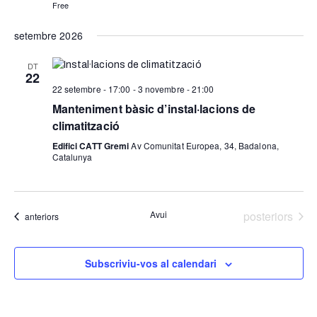
Free
setembre 2026
DT
22
22 setembre - 17:00
-
3 novembre - 21:00
Manteniment bàsic d’instal·lacions de
climatització
Edifici CATT Gremi
Av Comunitat Europea, 34, Badalona,
Catalunya
Esdeveniment
Avui
posteriors
Esdeveniments
anteriors
Subscriviu-vos al calendari